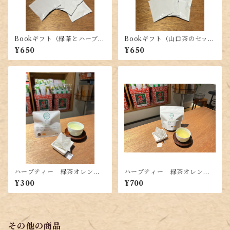
Bookギフト（緑茶とハーブテ
Bookギフト（山口茶のセッ
ィーのセット）
ト）
¥650
¥650
ハーブティー 緑茶オレンジ
ハーブティー 緑茶オレンジ
ピールTB （4g（2g×2
ピールTB （20g（2g×10
¥300
¥700
P））
P））
その他の商品