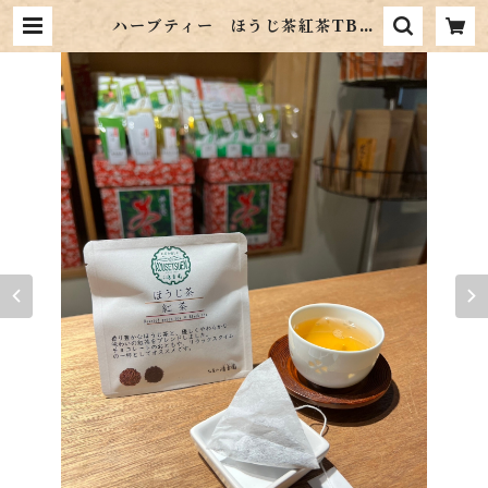
ハーブティー ほうじ茶紅茶TB
（4g（2g×2P）） | お茶の鴻雪園