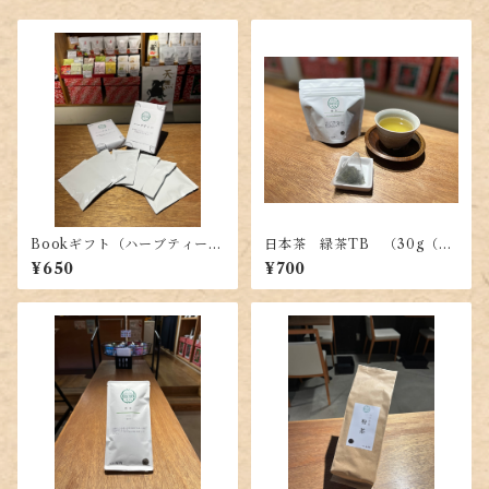
Bookギフト（ハーブティーの
日本茶 緑茶TB （30g（3g
セット）
×10P））
¥650
¥700