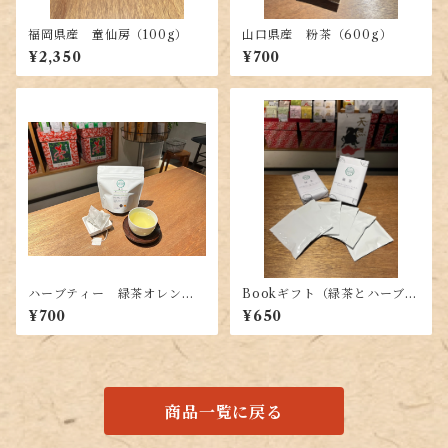
福岡県産 童仙房（100g）
山口県産 粉茶（600g）
¥2,350
¥700
ハーブティー 緑茶オレンジ
Bookギフト（緑茶とハーブテ
ピールTB （20g（2g×10
ィーのセット）
¥700
¥650
P））
商品一覧に戻る