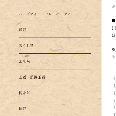
※
ハーブティー・フレーバーティー
■
(
緑茶
(
ほうじ茶
※
※
玄米茶
玉露・熱湯玉露
《
《
粉末茶
《
《
《
抹茶
《