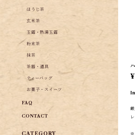
ほうじ茶
玄米茶
玉露・熱湯玉露
粉末茶
抹茶
ハ
茶器・道具
¥
ティーバッグ
お菓子・スイーツ
I
FAQ
厳
CONTACT
レ
CATEGORY
※