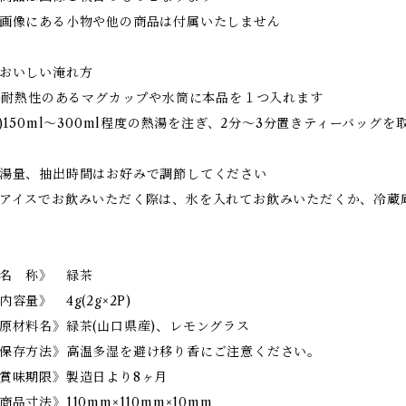
画像にある小物や他の商品は付属いたしません
おいしい淹れ方
1)耐熱性のあるマグカップや水筒に本品を１つ入れます
2)150ml～300ml程度の熱湯を注ぎ、2分～3分置きティーバッグ
湯量、抽出時間はお好みで調節してください
アイスでお飲みいただく際は、氷を入れてお飲みいただくか、冷蔵
名 称》 緑茶
内容量》 4g(2g×2P)
原材料名》緑茶(山口県産)、レモングラス
保存方法》高温多湿を避け移り香にご注意ください。
賞味期限》製造日より8ヶ月
商品寸法》110mm×110mm×10mm