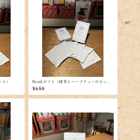
ット）
Bookギフト（緑茶とハーブティーのセッ
ト）
¥650