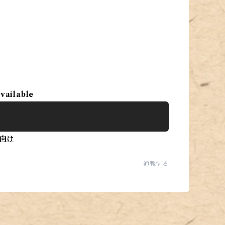
。
available
向け
通報する