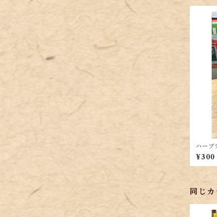
ハーブ
（2g×
¥300
同じカ