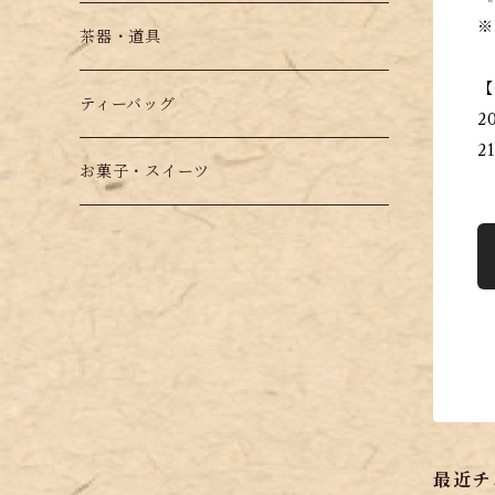
※
茶器・道具
【
ティーバッグ
2
2
お菓子・スイーツ
最近チ