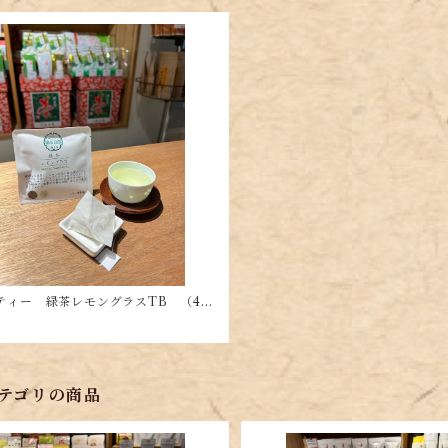
ティー 緑茶レモングラスTB （4g
2P））
テゴリの商品