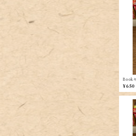
Boo
ット）
¥650