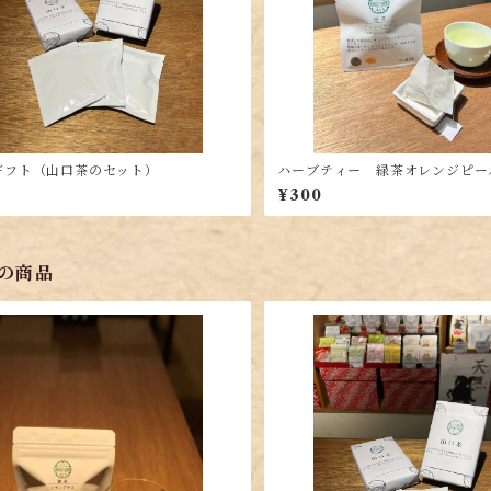
kギフト（山口茶のセット）
ハーブティー 緑茶オレンジピー
g（2g×2P））
¥300
の商品