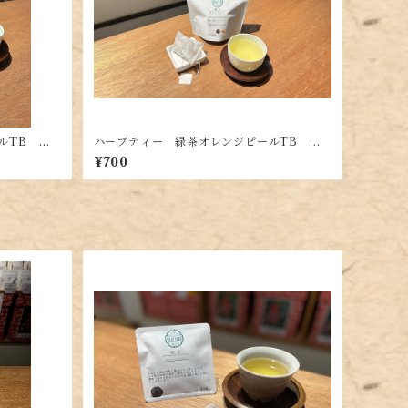
ルTB （4
ハーブティー 緑茶オレンジピールTB （2
0g（2g×10P））
¥700