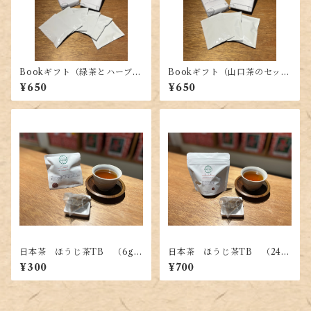
Bookギフト（緑茶とハーブテ
Bookギフト（山口茶のセッ
ィーのセット）
ト）
¥650
¥650
日本茶 ほうじ茶TB （6g
日本茶 ほうじ茶TB （24g
（3g×2P））
（3g×8P））
¥300
¥700