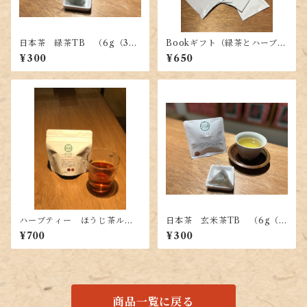
日本茶 緑茶TB （6g（3g×
Bookギフト（緑茶とハーブテ
2P））
ィーのセット）
¥300
¥650
ハーブティー ほうじ茶ルイ
日本茶 玄米茶TB （6g（3
ボスTB （20g（2g×10
g×2P））
¥700
¥300
P））
商品一覧に戻る