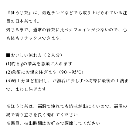
『ほうじ茶』は、最近テレビなどでも取り上げられている注
目の日本茶です。
焙じる事で、通常の緑茶に比べカフェインが少ないので、心
も体もリラックスできます。
■おいしい淹れ方（２人分）
(1)約６gの茶葉を急須に入れます
(2)急須にお湯を注ぎます（90～95℃）
(3)約１分ほど抽出し、お湯呑に少しずつ均等に最後の１滴ま
で、まわし注ぎます
※ほうじ茶は、高温で淹れても渋味が出にくいので、高温の
湯で香り立ちを良く淹れてください
※湯量、抽出時間はお好みで調節してください