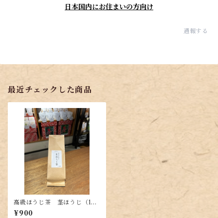
日本国内にお住まいの方向け
通報する
最近チェックした商品
高級ほうじ茶 茎ほうじ（100
g）
¥900