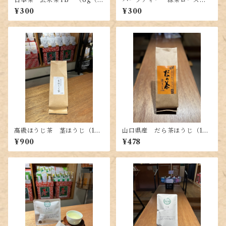
g×2P））
リーTB （4g（2g×2P））
¥300
¥300
高級ほうじ茶 茎ほうじ（100
山口県産 だら茶ほうじ（100
g）
g）
¥900
¥478