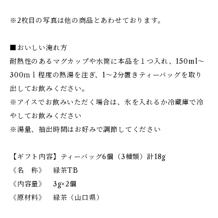
※2枚目の写真は他の商品とあわせております。
■おいしい淹れ方
耐熱性のあるマグカップや水筒に本品を１つ入れ、150ml～
300ｍｌ程度の熱湯を注ぎ、1～2分置きティーバッグを取り
出してお飲みください。
※アイスでお飲みいただく場合は、氷を入れるか冷蔵庫で冷
やしてお飲みください
※湯量、抽出時間はお好みで調節してください
【ギフト内容】ティーバッグ6個（3種類）計18g
《名 称》 緑茶TB
《内容量》 3g×2個
《原材料》 緑茶（山口県）