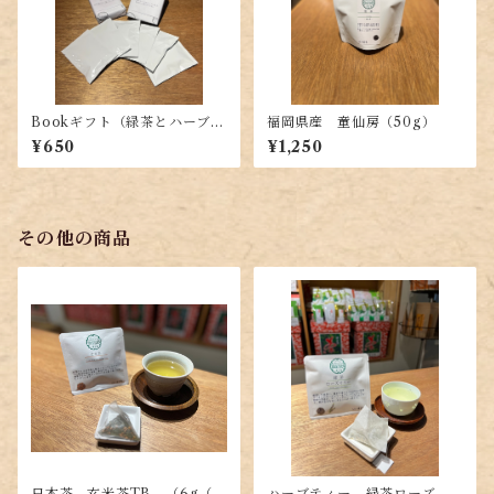
Bookギフト（緑茶とハーブテ
福岡県産 童仙房（50g）
ィーのセット）
¥650
¥1,250
その他の商品
日本茶 玄米茶TB （6g（3
ハーブティー 緑茶ローズマ