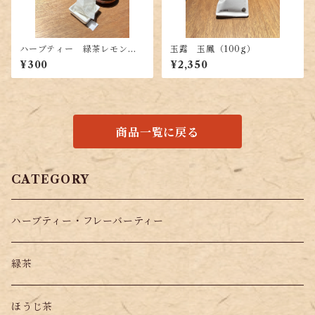
ハーブティー 緑茶レモング
玉露 玉鳳（100g）
ラスTB （4g（2g×2P））
¥300
¥2,350
商品一覧に戻る
CATEGORY
ハーブティー・フレーバーティー
緑茶
ほうじ茶